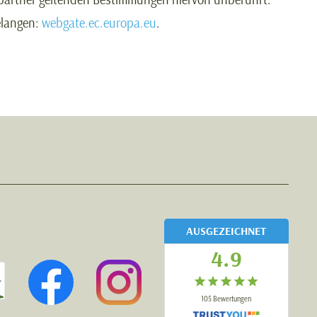
elangen:
webgate.ec.europa.eu
.
AUSGEZEICHNET
4.9
105
Bewertungen