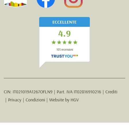
ECCELLENTE
4.9
105
recensioni
CIN:
IT021019A1267OFLN9
Part. IVA
IT02816910216
Crediti
Privacy
Condizioni
Website by
HGV